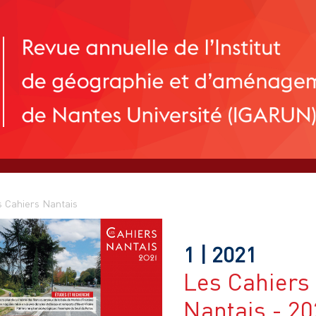
 Cahiers Nantais
1
| 2021
Les Cahiers
Nantais - 2