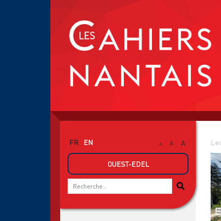
FR
EN
Les
A
A
A
OUEST-EDEL