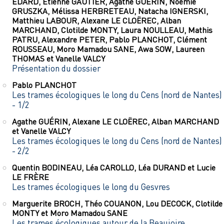
EDARD
,
Étienne
GAUTIER
,
Agathe
GUÉRIN
,
Noémie
GRUSZKA
,
Mélissa
HERBRETEAU
,
Natacha
IGNERSKI
,
Matthieu
LABOUR
,
Alexane LE
CLOËREC
,
Alban
MARCHAND
,
Clotilde
MONTY
,
Laura
NOULLEAU
,
Mathis
PATRU
,
Alexandre
PETER
,
Pablo
PLANCHOT
,
Clément
ROUSSEAU
,
Moro Mamadou
SANE
,
Awa
SOW
,
Laureen
THOMAS
et
Vanelle
VALCY
Présentation du dossier
Pablo
PLANCHOT
Les trames écologiques le long du Cens (nord de Nantes)
- 1/2
Agathe
GUÉRIN
,
Alexane LE
CLOËREC
,
Alban
MARCHAND
et
Vanelle
VALCY
Les trames écologiques le long du Cens (nord de Nantes)
- 2/2
Quentin
BODINEAU
,
Léa
CAROLLO
,
Léa
DURAND
et
Lucie
LE
FRÈRE
Les trames écologiques le long du Gesvres
Marguerite
BROCH
,
Théo
COUANON
,
Lou
DECOCK
,
Clotilde
MONTY
et
Moro Mamadou
SANE
Les trames écologiques autour de la Beaujoire