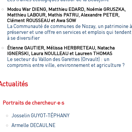
Modou War
DIENG
,
Matthieu
EDARD
,
Noémie
GRUSZKA
,
Matthieu
LABOUR
,
Mathis
PATRU
,
Alexandre
PETER
,
Clément
ROUSSEAU
et
Awa
SOW
La Communauté de communes de Nozay, un patrimoine à
préserver et une offre en services et emplois qui tendent
à se diversifier
Étienne
GAUTIER
,
Mélissa
HERBRETEAU
,
Natacha
IGNERSKI
,
Laura
NOULLEAU
et
Laureen
THOMAS
Le secteur du Vallon des Garettes (Orvault) : un
compromis entre ville, environnement et agriculture ?
Actualités
Portraits de chercheur·e·s
Josselin GUYOT-TÉPHANY
Armelle DECAULNE