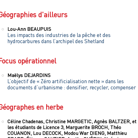
Géographies d'ailleurs
Lou-Ann
BEAUPUIS
Les impacts des industries de la pêche et des
hydrocarbures dans l’archipel des Shetland
Focus opérationnel
Maëlys
DEJARDINS
L’objectif de « Zéro artificialisation nette » dans les
documents d’urbanisme : densifier, recycler, compenser
Géographes en herbe
Céline
Chadenas
,
Christine
MARGETIC
,
Agnès
BALTZER
,
et
les étudiants de Licence
3
,
Marguerite
BROCH
,
Théo
COUANON
,
Lou
DECOCK
,
Modou War
DIENG
,
Matthieu