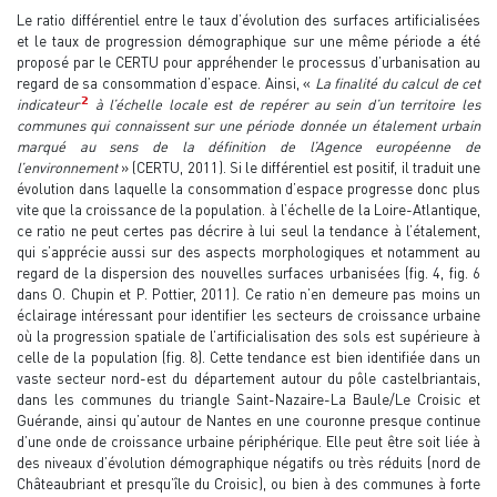
Le ratio différentiel entre le taux d’évolution des surfaces artificialisées
et le taux de progression démographique sur une même période a été
proposé par le CERTU pour appréhender le processus d’urbanisation au
regard de sa consommation d’espace. Ainsi, «
La finalité du calcul de cet
2
indicateur
à l’échelle locale est de repérer au sein d’un territoire les
communes qui connaissent sur une période donnée un étalement urbain
marqué au sens de la définition de l’Agence européenne de
l’environnement
» (CERTU, 2011). Si le différentiel est positif, il traduit une
évolution dans laquelle la consommation d’espace progresse donc plus
vite que la croissance de la population. à l’échelle de la Loire-Atlantique,
ce ratio ne peut certes pas décrire à lui seul la tendance à l’étalement,
qui s’apprécie aussi sur des aspects morphologiques et notamment au
regard de la dispersion des nouvelles surfaces urbanisées (fig. 4, fig. 6
dans O. Chupin et P. Pottier, 2011). Ce ratio n’en demeure pas moins un
éclairage intéressant pour identifier les secteurs de croissance urbaine
où la progression spatiale de l’artificialisation des sols est supérieure à
celle de la population (fig. 8). Cette tendance est bien identifiée dans un
vaste secteur nord-est du département autour du pôle castelbriantais,
dans les communes du triangle Saint-Nazaire-La Baule/Le Croisic et
Guérande, ainsi qu’autour de Nantes en une couronne presque continue
d’une onde de croissance urbaine périphérique. Elle peut être soit liée à
des niveaux d’évolution démographique négatifs ou très réduits (nord de
Châteaubriant et presqu’île du Croisic), ou bien à des communes à forte