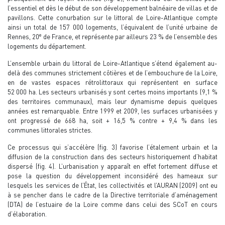
l’essentiel et dès le début de son développement balnéaire de villas et de
pavillons. Cette conurbation sur le littoral de Loire-Atlantique compte
ainsi un total de 157 000 logements, l’équivalent de l’unité urbaine de
e
Rennes, 20
de France, et représente par ailleurs 23 % de l’ensemble des
logements du département.
L’ensemble urbain du littoral de Loire-Atlantique s’étend également au-
delà des communes strictement côtières et de l’embouchure de la Loire,
en de vastes espaces rétrolittoraux qui représentent en surface
52 000 ha. Les secteurs urbanisés y sont certes moins importants (9,1 %
des territoires communaux), mais leur dynamisme depuis quelques
années est remarquable. Entre 1999 et 2009, les surfaces urbanisées y
ont progressé de 668 ha, soit + 16,5 % contre + 9,4 % dans les
communes littorales strictes.
Ce processus qui s’accélère (fig. 3) favorise l’étalement urbain et la
diffusion de la construction dans des secteurs historiquement d’habitat
dispersé (fig. 4). L’urbanisation y apparaît en effet fortement diffuse et
pose la question du développement inconsidéré des hameaux sur
lesquels les services de l’État, les collectivités et l’AURAN (2009) ont eu
à se pencher dans le cadre de la Directive territoriale d’aménagement
(DTA) de l’estuaire de la Loire comme dans celui des SCoT en cours
d’élaboration.