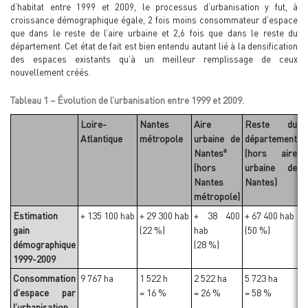
d’habitat entre 1999 et 2009, le processus d’urbanisation y fut, à
croissance démographique égale, 2 fois moins consommateur d’espace
que dans le reste de l’aire urbaine et 2,6 fois que dans le reste du
département. Cet état de fait est bien entendu autant lié à la densification
des espaces existants qu’à un meilleur remplissage de ceux
nouvellement créés.
Tableau 1 – Évolution de l’urbanisation entre 1999 et 2009.
Loire-
Nantes
Aire
Reste du
Atlantique
métropole
urbaine de
département
a
Nantes
(hors aire
(hors
urbaine de
Nantes
Nantes)
métropole)
Estimation
+ 135 100 hab
+ 29 300 hab
+ 38 400
+ 67 400 hab
+
gain
(22 %)
hab
(50 %)
(
démographique
(28 %)
1999-2009
Consommation
9 767 ha
1 522 h
2 522 ha
5 723 ha
5
d’espace par
= 16 %
= 26 %
= 58 %
=
l’urbanisation