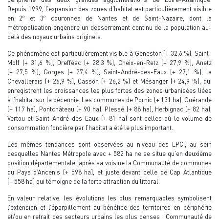
Depuis 1999, l’expansion des zones d’habitat est particulièrement visible
e
e
en 2
et 3
couronnes de Nantes et de Saint-Nazaire, dont la
métropolisation engendre un desserrement continu de la population au-
delà des noyaux urbains originels.
Ce phénomène est particulièrement visible à Geneston (+ 32,6 %), Saint-
Molf (+ 31,6 %), Drefféac (+ 28,3 %), Cheix-en-Retz (+ 27,9 %), Anetz
(+ 27,5 %), Gorges (+ 27,4 %), Saint-André-des-Eaux (+ 27,1 %), la
Chevallerais (+ 26,9 %), Casson (+ 26,2 %) et Mésanger (+ 24,9 %), qui
enregistrent les croissances les plus fortes des zones urbanisées liées
à l’habitat sur la décennie. Les communes de Pornic (+ 131 ha), Guérande
(+ 117 ha), Pontchâteau (+ 90 ha), Plessé (+ 88 ha), Herbignac (+ 82 ha),
Vertou et Saint-André-des-Eaux (+ 81 ha) sont celles où le volume de
consommation foncière par l’habitat a été le plus important.
Les mêmes tendances sont observées au niveau des EPCI, au sein
desquelles Nantes Métropole avec + 582 ha ne se situe qu’en deuxième
position départementale, après sa voisine la Communauté de communes
du Pays d’Ancenis (+ 598 ha), et juste devant celle de Cap Atlantique
(+ 558 ha) qui témoigne de la forte attraction du littoral.
En valeur relative, les évolutions les plus remarquables symbolisent
l’extension et l’éparpillement au bénéfice des territoires en périphérie
et/ou en retrait des secteurs urbains les plus denses : Communauté de