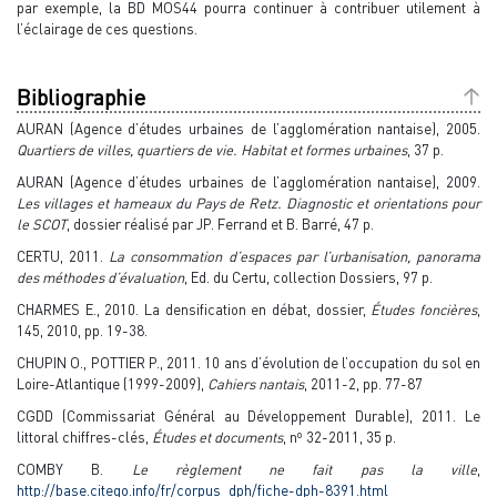
par exemple, la BD MOS44 pourra continuer à contribuer utilement à
l’éclairage de ces questions.
Bibliographie
AURAN (Agence d’études urbaines de l’agglomération nantaise), 2005.
Quartiers de villes, quartiers de vie. Habitat et formes urbaines
, 37 p.
AURAN (Agence d’études urbaines de l’agglomération nantaise), 2009.
Les villages et hameaux du Pays de Retz. Diagnostic et orientations pour
le SCOT
, dossier réalisé par JP. Ferrand et B. Barré, 47 p.
CERTU, 2011.
La consommation d’espaces par l’urbanisation, panorama
des méthodes d’évaluation
, Ed. du Certu, collection Dossiers, 97 p.
CHARMES E., 2010. La densification en débat, dossier,
Études foncières
,
145, 2010, pp. 19-38.
CHUPIN O., POTTIER P., 2011. 10 ans d’évolution de l’occupation du sol en
Loire-Atlantique (1999-2009),
Cahiers nantais
, 2011-2, pp. 77-87
CGDD (Commissariat Général au Développement Durable), 2011. Le
o
littoral chiffres-clés,
Études et documents
, n
32-2011, 35 p.
COMBY B.
Le règlement ne fait pas la ville
,
http://base.citego.info/fr/corpus_dph/fiche-dph-8391.html