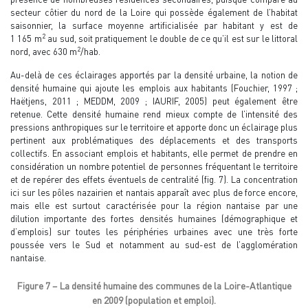
secteur côtier du nord de la Loire qui possède également de l’habitat
saisonnier, la surface moyenne artificialisée par habitant y est de
2
1 165 m
au sud, soit pratiquement le double de ce qu’il est sur le littoral
2
nord, avec 630 m
/hab.
Au-delà de ces éclairages apportés par la densité urbaine, la notion de
densité humaine qui ajoute les emplois aux habitants (Fouchier, 1997 ;
Haëtjens, 2011 ; MEDDM, 2009 ; IAURIF, 2005) peut également être
retenue. Cette densité humaine rend mieux compte de l’intensité des
pressions anthropiques sur le territoire et apporte donc un éclairage plus
pertinent aux problématiques des déplacements et des transports
collectifs. En associant emplois et habitants, elle permet de prendre en
considération un nombre potentiel de personnes fréquentant le territoire
et de repérer des effets éventuels de centralité (fig. 7). La concentration
ici sur les pôles nazairien et nantais apparaît avec plus de force encore,
mais elle est surtout caractérisée pour la région nantaise par une
dilution importante des fortes densités humaines (démographique et
d’emplois) sur toutes les périphéries urbaines avec une très forte
poussée vers le Sud et notamment au sud-est de l’agglomération
nantaise.
Figure 7 – La densité humaine des communes de la Loire-Atlantique
en 2009 (population et emploi).