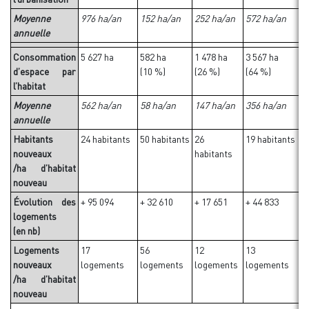
Moyenne
976 ha/an
152 ha/an
252 ha/an
572 ha/an
5
annuelle
Consommation
5 627 ha
582 ha
1 478 ha
3 567 ha
3
d’espace par
(10 %)
(26 %)
(64 %)
(
l’habitat
Moyenne
562 ha/an
58 ha/an
147 ha/an
356 ha/an
3
annuelle
Habitants
24 habitants
50 habitants
26
19 habitants
1
nouveaux
habitants
h
/ha d’habitat
nouveau
Évolution des
+ 95 094
+ 32 610
+ 17 651
+ 44 833
+
logements
(en nb)
Logements
17
56
12
13
2
nouveaux
logements
logements
logements
logements
l
/ha d’habitat
nouveau