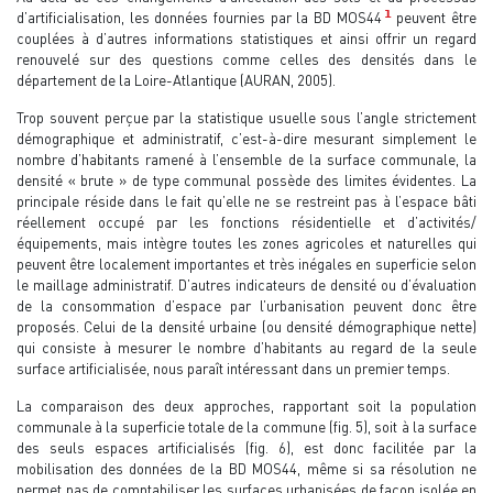
1
d’artificialisation, les données fournies par la BD MOS44
peuvent être
couplées à d’autres informations statistiques et ainsi offrir un regard
renouvelé sur des questions comme celles des densités dans le
département de la Loire-Atlantique (AURAN, 2005).
Trop souvent perçue par la statistique usuelle sous l’angle strictement
démographique et administratif, c’est-à-dire mesurant simplement le
nombre d’habitants ramené à l’ensemble de la surface communale, la
densité « brute » de type communal possède des limites évidentes. La
principale réside dans le fait qu’elle ne se restreint pas à l’espace bâti
réellement occupé par les fonctions résidentielle et d’activités/
équipements, mais intègre toutes les zones agricoles et naturelles qui
peuvent être localement importantes et très inégales en superficie selon
le maillage administratif. D’autres indicateurs de densité ou d’évaluation
de la consommation d’espace par l’urbanisation peuvent donc être
proposés. Celui de la densité urbaine (ou densité démographique nette)
qui consiste à mesurer le nombre d’habitants au regard de la seule
surface artificialisée, nous paraît intéressant dans un premier temps.
La comparaison des deux approches, rapportant soit la population
communale à la superficie totale de la commune (fig. 5), soit à la surface
des seuls espaces artificialisés (fig. 6), est donc facilitée par la
mobilisation des données de la BD MOS44, même si sa résolution ne
permet pas de comptabiliser les surfaces urbanisées de façon isolée en